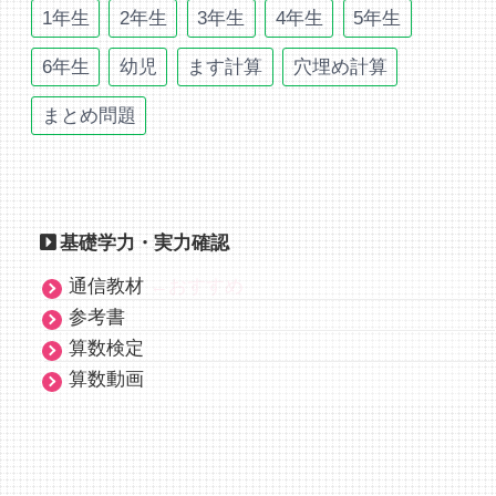
1年生
2年生
3年生
4年生
5年生
6年生
幼児
ます計算
穴埋め計算
まとめ問題
基礎学力・実力確認
通信教材
←おすすめ
参考書
算数検定
算数動画