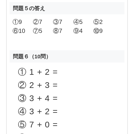
問題５の答え
①
9
②
7
③
7
④
5
⑤
2
⑥
10
⑦
5
⑧
7
⑨
4
⑩
9
問題６（10問）
①
1+2=
②
2+3=
③
3+4=
④
3+2=
⑤
7+0=