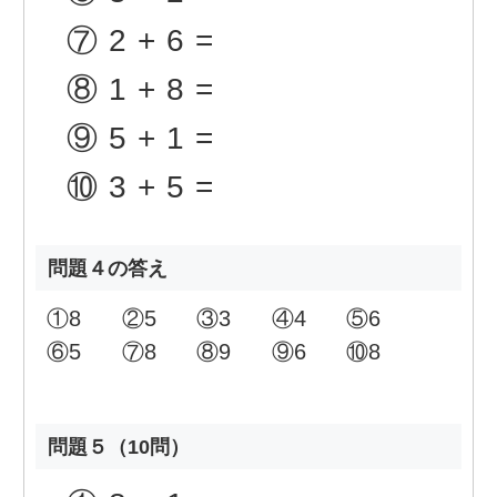
⑦
2+6=
⑧
1+8=
⑨
5+1=
⑩
3+5=
問題４の答え
①
8
②
5
③
3
④
4
⑤
6
⑥
5
⑦
8
⑧
9
⑨
6
⑩
8
問題５（10問）