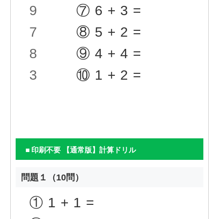
9
⑦6+3=
7
⑧5+2=
8
⑨4+4=
3
⑩1+2=
印刷不要 【通常版】計算ドリル
問題１（10問）
①
1+1=