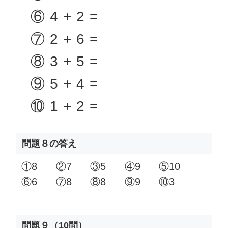
⑥
4+2=
⑦
2+6=
⑧
3+5=
⑨
5+4=
⑩
1+2=
問題８の答え
①
8
②
7
③
5
④
9
⑤
10
⑥
6
⑦
8
⑧
8
⑨
9
⑩
3
問題９（10問）