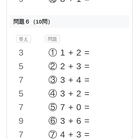
問題６（10問）
答え
問題
3
①1+2=
5
②2+3=
7
③3+4=
5
④3+2=
7
⑤7+0=
9
⑥3+6=
7
⑦4+3=