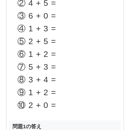
②
4+5=
③
6+0=
④
1+3=
⑤
2+5=
⑥
1+2=
⑦
5+3=
⑧
3+4=
⑨
1+2=
⑩
2+0=
問題1の答え