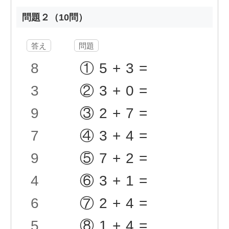
問題２（10問）
答え
問題
8
①5+3=
3
②3+0=
9
③2+7=
7
④3+4=
9
⑤7+2=
4
⑥3+1=
6
⑦2+4=
5
⑧1+4=