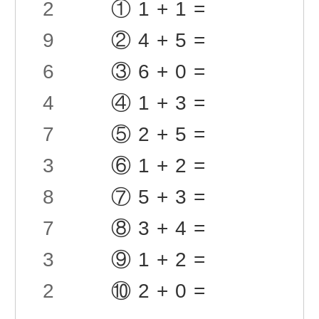
2
①1+1=
9
②4+5=
6
③6+0=
4
④1+3=
7
⑤2+5=
3
⑥1+2=
8
⑦5+3=
7
⑧3+4=
3
⑨1+2=
2
⑩2+0=