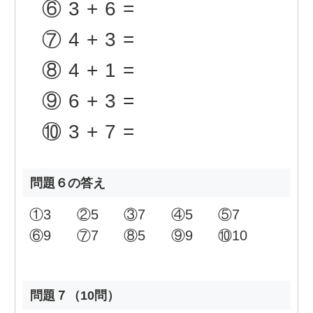
⑥
3+6=
⑦
4+3=
⑧
4+1=
⑨
6+3=
⑩
3+7=
問題６の答え
①
3
②
5
③
7
④
5
⑤
7
⑥
9
⑦
7
⑧
5
⑨
9
⑩
10
問題７（10問）