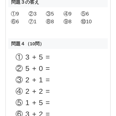
問題３の答え
①
9
②
3
③
5
④
9
⑤
6
⑥
6
⑦
1
⑧
8
⑨
8
⑩
10
問題４（10問）
①
3+5=
②
5+0=
③
2+1=
④
2+2=
⑤
1+5=
⑥
3+2=