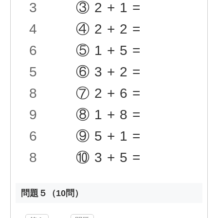
3
③2+1=
4
④2+2=
6
⑤1+5=
5
⑥3+2=
8
⑦2+6=
9
⑧1+8=
6
⑨5+1=
8
⑩3+5=
問題５（10問）