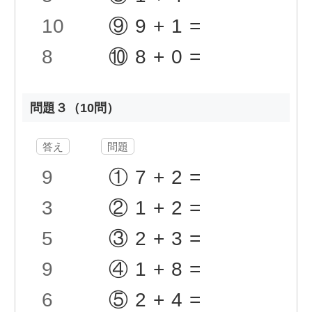
10
⑨9+1=
8
⑩8+0=
問題３（10問）
答え
問題
9
①7+2=
3
②1+2=
5
③2+3=
9
④1+8=
6
⑤2+4=