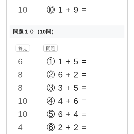
10
⑩1+9=
問題１０（10問）
答え
問題
6
①1+5=
8
②6+2=
8
③3+5=
10
④4+6=
10
⑤6+4=
4
⑥2+2=