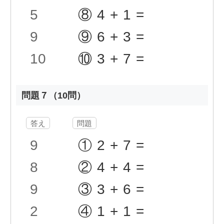
5
⑧4+1=
9
⑨6+3=
10
⑩3+7=
問題７（10問）
答え
問題
9
①2+7=
8
②4+4=
9
③3+6=
2
④1+1=