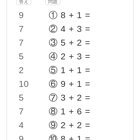
答え
問題
9
①8+1=
7
②4+3=
7
③5+2=
5
④2+3=
2
⑤1+1=
10
⑥9+1=
5
⑦3+2=
7
⑧1+6=
4
⑨2+2=
9
⑩8+1=