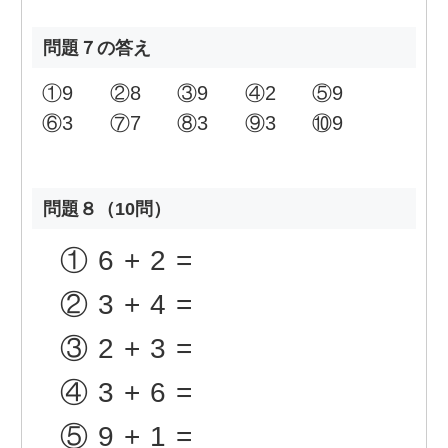
問題７の答え
①
9
②
8
③
9
④
2
⑤
9
⑥
3
⑦
7
⑧
3
⑨
3
⑩
9
問題８（10問）
①
6+2=
②
3+4=
③
2+3=
④
3+6=
⑤
9+1=