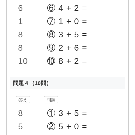
6
⑥4+2=
1
⑦1+0=
8
⑧3+5=
8
⑨2+6=
10
⑩8+2=
問題４（10問）
答え
問題
8
①3+5=
5
②5+0=