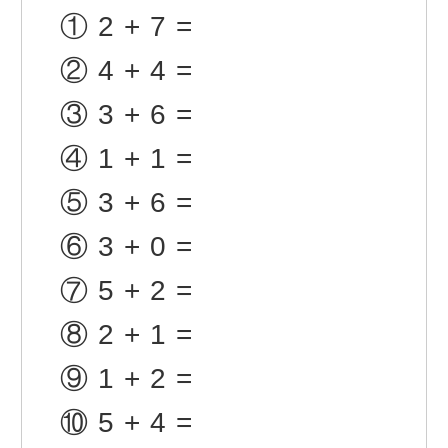
①
2+7=
②
4+4=
③
3+6=
④
1+1=
⑤
3+6=
⑥
3+0=
⑦
5+2=
⑧
2+1=
⑨
1+2=
⑩
5+4=