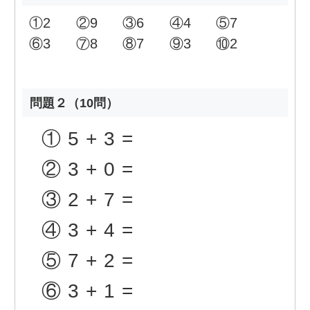
①
2
②
9
③
6
④
4
⑤
7
⑥
3
⑦
8
⑧
7
⑨
3
⑩
2
問題２（10問）
①
5+3=
②
3+0=
③
2+7=
④
3+4=
⑤
7+2=
⑥
3+1=