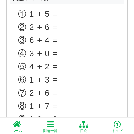
①
1+5=
②
2+6=
③
6+4=
④
3+0=
⑤
4+2=
⑥
1+3=
⑦
2+6=
⑧
1+7=
⑨
10+0=
⑩
1+9=
ホーム
問題一覧
目次
トップ