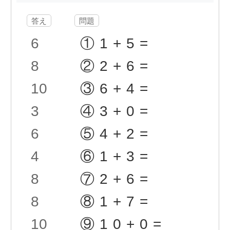
答え
問題
6
①1+5=
8
②2+6=
10
③6+4=
3
④3+0=
6
⑤4+2=
4
⑥1+3=
8
⑦2+6=
8
⑧1+7=
10
⑨10+0=