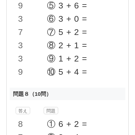
9
⑤3+6=
3
⑥3+0=
7
⑦5+2=
3
⑧2+1=
3
⑨1+2=
9
⑩5+4=
問題８（10問）
答え
問題
8
①6+2=