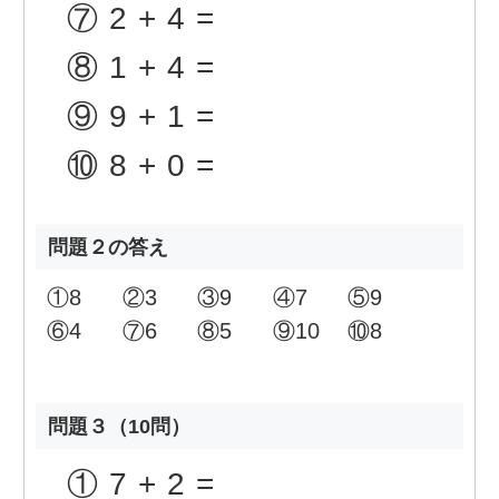
⑦
2+4=
⑧
1+4=
⑨
9+1=
⑩
8+0=
問題２の答え
①
8
②
3
③
9
④
7
⑤
9
⑥
4
⑦
6
⑧
5
⑨
10
⑩
8
問題３（10問）
①
7+2=