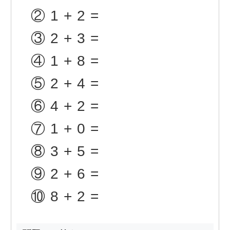
②
1+2=
③
2+3=
④
1+8=
⑤
2+4=
⑥
4+2=
⑦
1+0=
⑧
3+5=
⑨
2+6=
⑩
8+2=