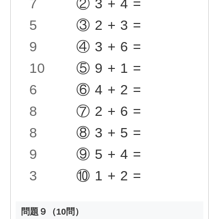
7
②3+4=
5
③2+3=
9
④3+6=
10
⑤9+1=
6
⑥4+2=
8
⑦2+6=
8
⑧3+5=
9
⑨5+4=
3
⑩1+2=
問題９（10問）