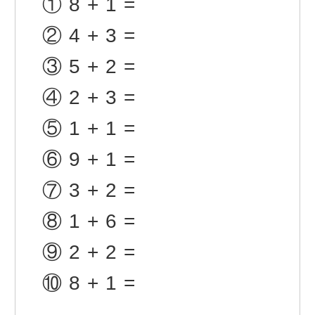
①
8+1=
②
4+3=
③
5+2=
④
2+3=
⑤
1+1=
⑥
9+1=
⑦
3+2=
⑧
1+6=
⑨
2+2=
⑩
8+1=