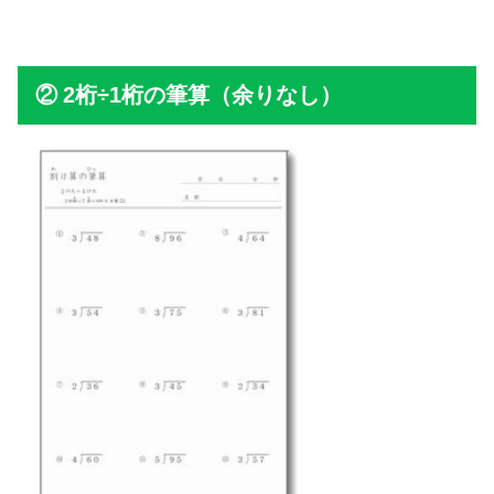
2桁÷1桁の筆算（余りなし）